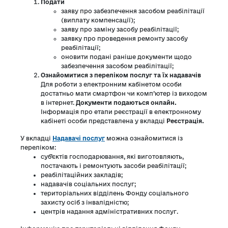
Подати
заяву про забезпечення засобом реабілітації
(виплату компенсації);
заяву про заміну засобу реабілітації;
заявку про проведення ремонту засобу
реабілітації;
оновити подані раніше документи щодо
забезпечення засобом реабілітації;
Ознайомитися з переліком послуг та їх надавачів
Для роботи з електронним кабінетом особи
достатньо мати смартфон чи комп’ютер із виходом
в інтернет.
Документи подаються онлайн.
Інформація про етапи реєстрації в електронному
кабінеті особи представлена у вкладці
Реєстрація.
У вкладці
Надавачі послуг
можна ознайомитися із
переліком:
суб’єктів господарювання, які виготовляють,
постачають і ремонтують засоби реабілітації;
реабілітаційних закладів;
надавачів соціальних послуг;
територіальних відділень Фонду соціального
захисту осіб з інвалідністю;
центрів надання адміністративних послуг.